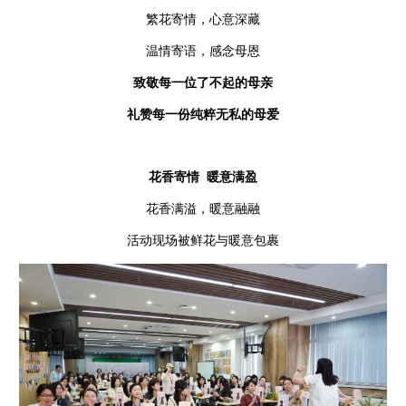
繁花寄情，心意深藏
温情寄语，感念母恩
致敬每一位了不起的母亲
礼赞每一份纯粹无私的母爱
花香寄情 暖意满盈
花香满溢，暖意融融
活动现场被鲜花与暖意包裹