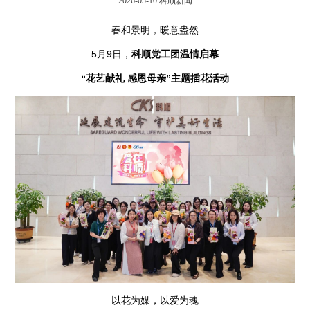
2026-05-10
科顺新闻
春和景明，暖意盎然
5月9日，
科顺
党工团温情启幕
“花艺献礼 感恩母亲”主题插花活动
以花为媒，以爱为魂