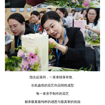
指尖起落间，一束束错落有致、
生机盎然的花艺作品悄然成型
每一束亲手制作的花艺
都承载着最纯粹的感恩与最真挚的祝福