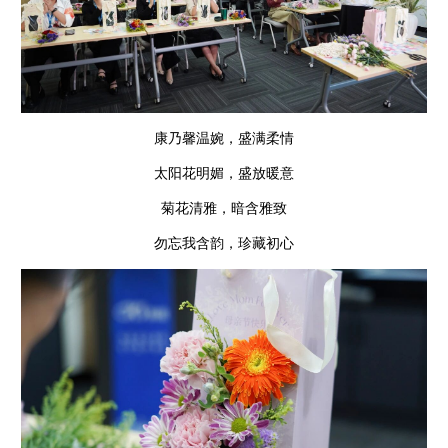
康乃馨温婉，盛满柔情
太阳花明媚，盛放暖意
菊花清雅，暗含雅致
勿忘我含韵，珍藏初心