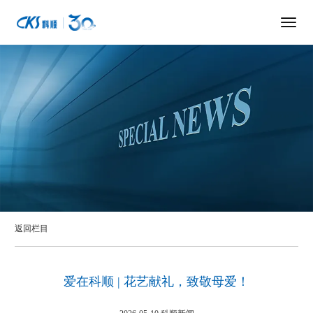
返回栏目
爱在科顺 | 花艺献礼，致敬母爱！