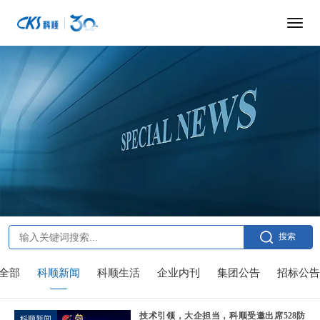
搜索
全部
科顺新闻
科顺生活
企业内刊
集团公告
招标公告
技术引领，大企担当，科顺受邀出席528防
科顺新闻