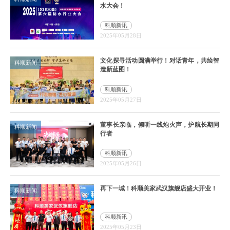
水大会！
科顺新讯
2025年05月28日
文化探寻活动圆满举行！对话青年，共绘智
科顺新闻
造新蓝图！
科顺新讯
2025年05月27日
董事长亲临，倾听一线炮火声，护航长期同
科顺新闻
行者
科顺新讯
2025年05月26日
再下一城！科顺美家武汉旗舰店盛大开业！
科顺新闻
科顺新讯
2025年05月23日