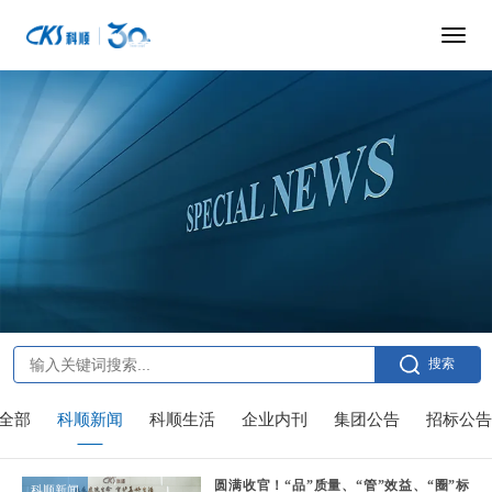
搜索
全部
科顺新闻
科顺生活
企业内刊
集团公告
招标公告
圆满收官！“品”质量、“管”效益、“圈”标
科顺新闻