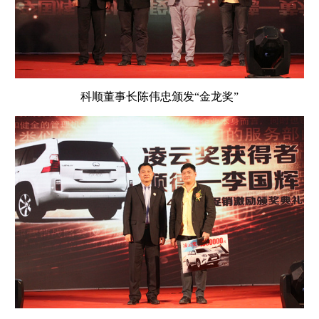
科顺董事长陈伟忠颁发“金龙奖”