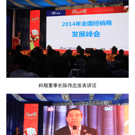
科顺董事长陈伟忠发表讲话