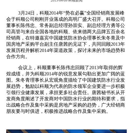
2013-04-09
科顺新闻
3月24日，科顺2014年“势在必赢”全国经销商发展峰
会于科顺公司刚刚开业落成的高明厂盛大召开。科顺公司
董事长陈伟忠、常务副总经理孙崇实、副总经理方勇等公
司高管与来自全国各地的科顺、依来德两大品牌五百余名
经销商，在特邀嘉宾中国建筑防水协会理事长朱冬青及中
国房地产采购平台副主任唐茜的见证下，共同回顾2013年
发展历程并解析2014年渠道政策，探讨未来的市场趋势和
合作方向。
会议上，科顺董事长陈伟忠回顾了2013年取得的辉
煌成绩，并为科顺2014年的锐意发展勾勒出更加广阔的蓝
图。朱冬青理事长从宏观角度描绘了中国建筑防水行业发
展趋势，勉励以科顺为代表的防水领军企业要进一步积极
引领行业健康发展，承担更多社会责任。唐茜秘书长从开
发商角度阐述了开发商对中国防水行业的期待和要求，指
出战略合作及集中采购是房地产采购的趋势，广大经销商
朋友要与时俱进，积极推进战略合作及集中采购。