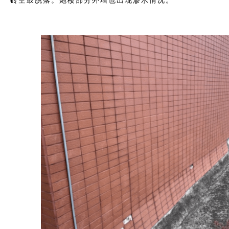
砖空鼓脱落。炮楼部分外墙也出现渗水情况。