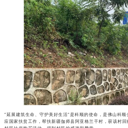
“延展建筑生命、守护美好生活”是科顺的使命，是佛山科
应国家扶贫工作，帮扶新疆伽师县阿亚格兰干村，获该村回