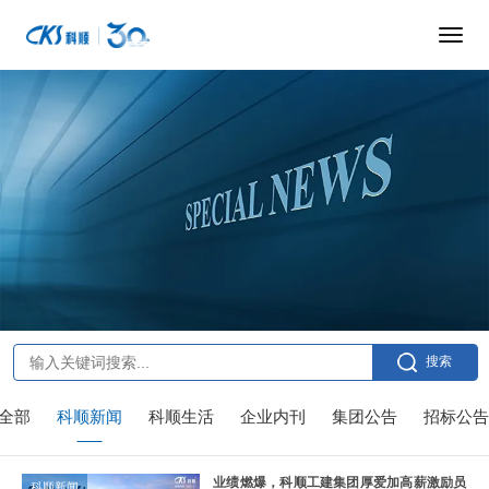
搜索
全部
科顺新闻
科顺生活
企业内刊
集团公告
招标公告
业绩燃爆，科顺工建集团厚爱加高薪激励员
科顺新闻