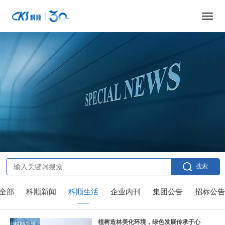
搜索
全部
科顺新闻
科顺生活
企业内刊
集团公告
招标公告
植树造林美化环境，绿色发展传承于心
科顺生活