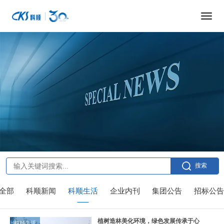
搜索
全部
科顺新闻
科顺生活
企业内刊
集团公告
招标公告
植树造林美化环境，绿色发展传承于心
科顺生活