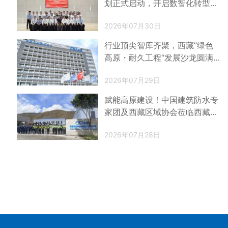
划正式启动，开启数智化转型新
征程
2026年07月30日
行业顶尖智库齐聚，西藏”绿色
高原・耐久工程“发展沙龙圆满
召开！
2026年07月29日
赋能高原建设！中国建筑防水专
家团及西藏区域协会莅临西藏科
顺考察交流
2026年07月28日