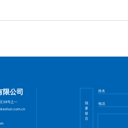
有限公司
区38号之一
我
要
eshun.com.cn
留
言
om