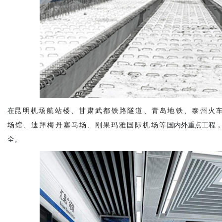
在
昆明机场航站楼、甘肃武都铁路隧道、青岛地铁、泰州火
场馆、迪拜梅丹塞马场、刚果玛雅国际机场等
国内外重点工程
全。