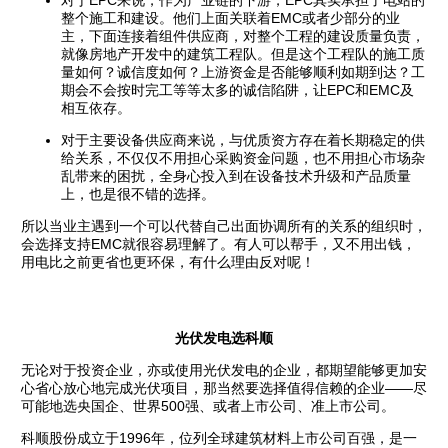
整个施工和建设。他们上面关联着EMC或者少部分的业
主，下面连接着组件供应商，对整个工程的建设质量负责，
就像房地产开发中的建筑工程队。但是这个工程队的施工质
量如何？诚信度如何？上游资金是否能够顺利如期到达？工
期会不会按时完工等等太多的诚信陷阱，让EPC和EMC及
相互依存。
对于主要设备供应商来说，与优质资方存在着长期稳定的供
给关系，不仅仅不用担心采购资金问题，也不用担心市场杂
乱带来的困扰，全身心投入到在设备技术升级和产品质量
上，也是很不错的选择。
所以当业主遇到一个可以代替自己出面协调所有的关系的组织时，
会选择支持EMC就很容易理解了。有人可以帮手，又不用出钱，
用电比之前更省也更环保，有什么理由反对呢！
光伏发电选科顺
无论对于投资企业，亦或使用光伏发电的企业，都期望能够更加安
心省心放心地完成光伏项目，那当然要选择值得信赖的企业——尽
可能地选央国企、世界500强、或者上市公司、准上市公司。
科顺股份成立于1996年，位列全球建筑材料上市公司百强，是一