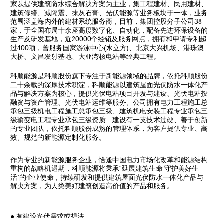
家以提供建筑防水综合解决方案为主业，集工程建材、民用建材、
建筑修缮、减隔震、抹灰石膏、光伏能源等业务板块于一体，业务
范围涵盖海内外的建材系统服务商，目前，集团控股分子公司38
家，于全国布局十余座高度数字化、自动化，配备先进环保设备的
生产及研发基地，近20000个经销及服务网点，拥有和申请专利超
过400项，曾服务国家游泳中心(水立方)、北京大兴机场、港珠澳
大桥、文昌发射基地、大亚湾核电站等经典工程。
科顺能源是科顺股份旗下专注于新能源领域的品牌，依托科顺股份
二十余载的深厚技术积淀，科顺能源以建筑屋面光伏防水一体化产
品与解决方案为核心，提供光伏电站项目开发与建设、光伏电站投
融资与资产管理、光伏电站运维等服务。公司拥有电力工程施工总
承包三级机电工程施工总承包三级、建筑机电安装工程专业承包三
级输变电工程专业承包三级资质，建设有一支技术过硬、善于创新
的专业团队，依托科顺股份成熟的管理体系，为客户提供专业、高
效、规范的新能源定制化服务。
作为专业的新能源服务企业，恰逢中国电力市场化改革和能源结构
重构的战略机遇期，科顺能源将秉承“延展建筑生命 守护美好生
活”的企业使命，持续研发和提供建筑屋面光伏防水一体化产品与
解决方案，为人类美好建筑创造高价值的产品和服务。
● 有建设光伏需求或想法