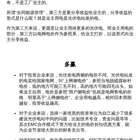
有，不是工厂业主的。
所谓“合同能源管理”，第三方是要分享收益给业主的，分享收益的
形式是什么呢？就是业主用电是光伏电站发的电。
作为第三方来说，更愿意让业主用掉更多的光伏电。而业主用电的
部分，第三方以电网电价作为参照系，给业主打折，以该形式向业
主分享收益。
多赢
对于投资企业来说，光伏发电两侧的电价不同。光伏电站发
的电卖给国家电网，叫“上网侧电价”，参照当地脱硫煤标杆
电价，低的地方可能三毛不到，高的地方可能四毛出头。如
果业主自用，电价是参照“用户侧电价”也就是电网售电的价
格，明显高于“上网侧电价”。企业用电越高，相对回本周期
越短，投资收益越高。
对于企业来说，选择一家优质的投资单位为自己减少了很多
建设光伏电站中间的问题，比如技术专业，资金问题等等，
其次EMC合作模式下资方给业主的电价折扣优惠方案，能
为企业节省很大部分的财务支出等。
对于EPC来说，作为产业链的下游，EPC其实承担了电站的