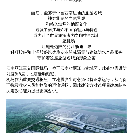
2022-12-27
科顺新闻
丽江，坐落于中国西南边陲的旅游名城
神奇壮丽的自然景观
和悠久灿烂的纳西文化
造就了丽江与众不同的魅力与特色
成为让全世界旅游者为之向往的城市
一座机场
让地处边陲的丽江畅通世界
科顺股份和丰泽股份以优质专业的减隔震与建筑防水产品服务
守护着这座旅游名城的形象之窗
云南丽江三义国际机场，位于云南省丽江市古城区，此处地震设防
烈度为8度，地震活动频繁。
机场作为重要交通枢纽，在地震发生时必须保持正常运行，从而保
证抗震救灾人员和物资的运输通畅，因此建设方对该项目建筑结构
抗震设防能力提出更高要求。