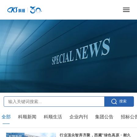
搜索
全部
科顺新闻
科顺生活
企业内刊
集团公告
招标公
行业顶尖智库齐聚，西藏”绿色高原・耐久
科顺新闻