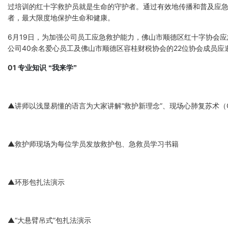
过培训的红十字救护员就是生命的守护者。通过有效地传播和普及应
者，最大限度地保护生命和健康。
6月19日，为加强公司员工应急救护能力，佛山市顺德区红十字协会
公司40余名爱心员工及佛山市顺德区容桂财税协会的22位协会成员应
01
专业知识 “我来学”
▲讲师以浅显易懂的语言为大家讲解“救护新理念”、现场心肺复苏术（
▲救护师现场为每位学员发放救护包、急救员学习书籍
▲环形包扎法演示
▲“大悬臂吊式”包扎法演示