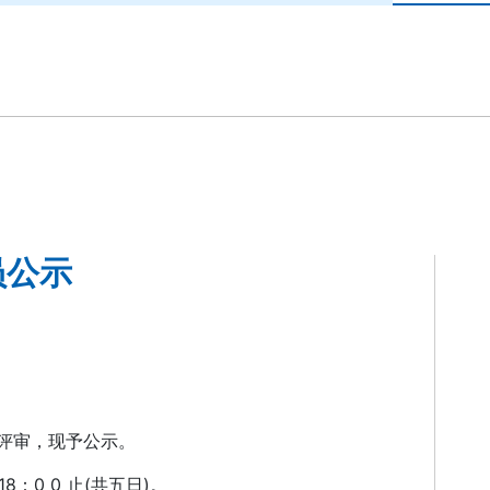
员公示
格评审，现予公示。
 日18：0 0 止(共五日)。