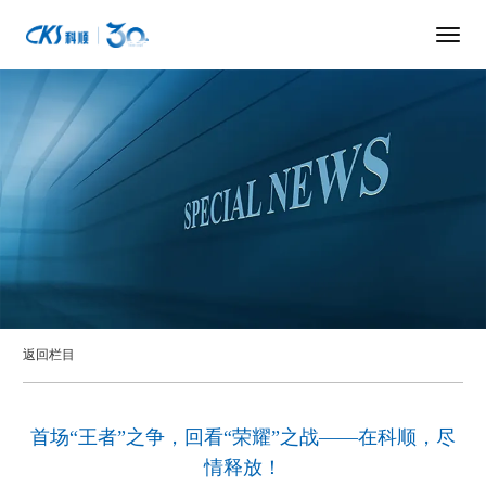
返回栏目
首场“王者”之争，回看“荣耀”之战——在科顺，尽
情释放！