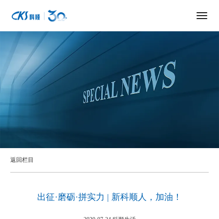
返回栏目
出征·磨砺·拼实力 | 新科顺人，加油！