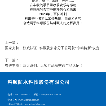
健康、奋斗、荣耀、关怀......
在丰收的季节里收获欢乐与感动
在耕耘的希望中播种信心和未来
2023年，百亿冲刺
科顺奋斗者将以加倍热情、自信和勇气
创造属于科顺股份与科顺人的光辉岁月！
上一篇：
国家支持，权威认证 | 科顺及多家分子公司获“专精特新”认定
下一篇：
奋进丰泽！两大系列、五项产品获交通产品认证！
科顺防水科技股份有限公司
电话：0757-28603333
邮箱：info@keshun.com.cn
中文官网：www.keshun.com.cn
Official Website：www.cks-global.com