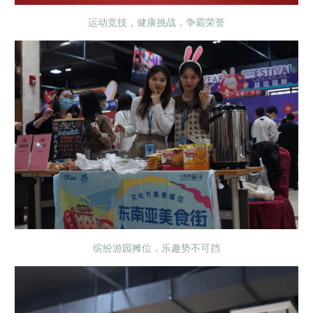
运动竞技，健康挑战，争霸荣誉
缤纷游园摊位，乐趣势不可挡