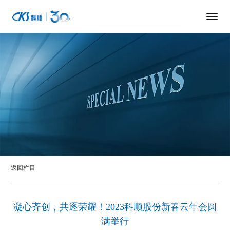
返回栏目
凝心齐创，共逐荣耀！2023科顺股份新春云年会圆
满举行