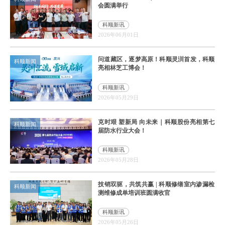
会圆满举行
科顺新讯
2026年06月01日
问道藏区，逐梦高原！科顺灵汌首发，科顺
科顺新闻
亮相林芝工博会！
科顺新讯
2026年05月29日
克时艰 塑新局 向未来｜科顺股份亮相第七
科顺新闻
届防水行业大会！
科顺新讯
2026年05月28日
技销双驱，共筑共赢 | 科顺修缮室内渗漏检
科顺新闻
测维修成单培训班圆满收官
科顺新讯
2026年05月26日