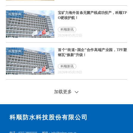
宝矿力海外首条无菌产线成功投产，科顺TP
科顺新闻
O硬核护航！
科顺新讯
2026年05月22日
首个“街道+国企”合作高端产业园，TPF塑
科顺新闻
钢瓦“焕新”升级！
科顺新讯
2026年05月19日
加载更多
科顺防水科技股份有限公司
电话：0757-28603333
邮箱：info@keshun.com.cn